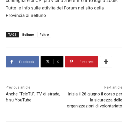
consegnare al CPI più vicino a te entro il 10 luglio 2009.
Tutte le info sulle attivita del Forum nel sito della
Provincia di Belluno
TAGS
Belluno
Feltre
Facebook
X
Pinterest
Previous article
Next article
Anche “TeleTU”, TV di strada,
Inizia il 26 giugno il corso per
è su YouTube
la sicurezza delle
organizzazioni di volontariato