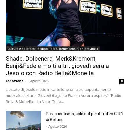
Cultura e spettacoli, tempo libero, benessere, fuori provincia
Shade, Dolcenera, Merk&Kremont,
Benji&Fede e molti altri, giovedì sera a
Jesolo con Radio Bella&Monella
redazione
-
5 Agosto 2026
0
L'estate di Jesolo mette in cartellone un altro appuntamento
musicale stellare. Giovedì 6 agosto Piazza Aurora ospiterà "Radio
Bella & Monella – La Notte Tutta...
Paracadutismo, sold out per il Trofeo Città
di Belluno
4 Agosto 2026