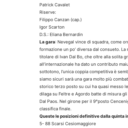
Patrick Cavalet
Riserve:
Filippo Canzan (cap.)
Igor Scarton
D.S.: Eliana Bernardin
La gara
: Nevegal vince di squadra, come or
formazione un po’ diversa dal consueto. La n
titolare di Ivan Dal Bo, che oltre alla solita 
all’internazionale ha dato un contributo maiu
sottotono, l’unica coppia competitiva è semb
siamo sicuri sarà una gara molto più combatt
storico terzo posto su cui ha quasi messo l
dilaga su Feltre e Agordo batte di misura gli
Dal Paos. Nel girone per il 9°posto Cenceni
classifica finale.
Queste le posizioni definitive dalla quinta i
5- 88 Scarsi Cesiomaggiore