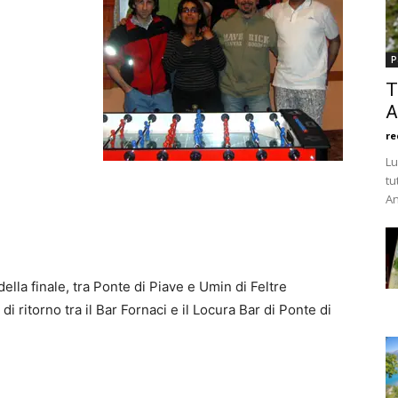
P
T
A
re
Lu
tu
An
lla finale, tra Ponte di Piave e Umin di Feltre
di ritorno tra il Bar Fornaci e il Locura Bar di Ponte di