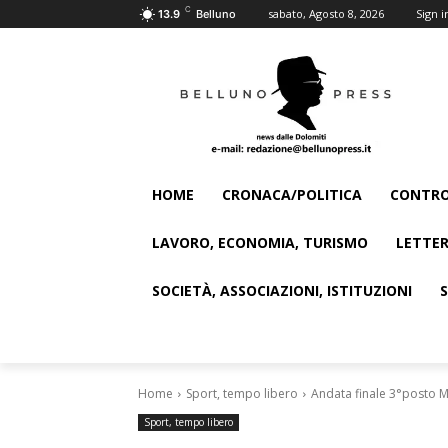
C
sabato, Agosto 8, 2026
Sign i
13.9
Belluno
HOME
CRONACA/POLITICA
CONTRO
LAVORO, ECONOMIA, TURISMO
LETTER
SOCIETÀ, ASSOCIAZIONI, ISTITUZIONI
Home
Sport, tempo libero
Andata finale 3°posto Mb
Sport, tempo libero