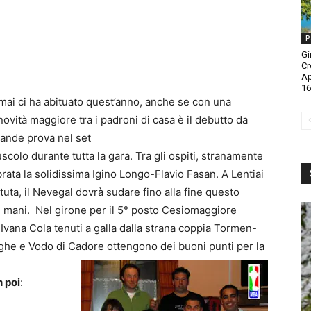
P
Gi
Cr
A
16
mai ci ha abituato quest’anno, anche se con una
ovità maggiore tra i padroni di casa è il debutto da
grande prova nel set
scolo durante tutta la gara. Tra gli ospiti, stranamente
rata la solidissima Igino Longo-Flavio Fasan. A Lentiai
uta, il Nevegal dovrà sudare fino alla fine questo
e mani. Nel girone per il 5° posto Cesiomaggiore
 Ivana Cola tenuti a galla dalla strana coppia Tormen-
ghe e Vodo di Cadore ottengono dei buoni punti per la
n poi
: