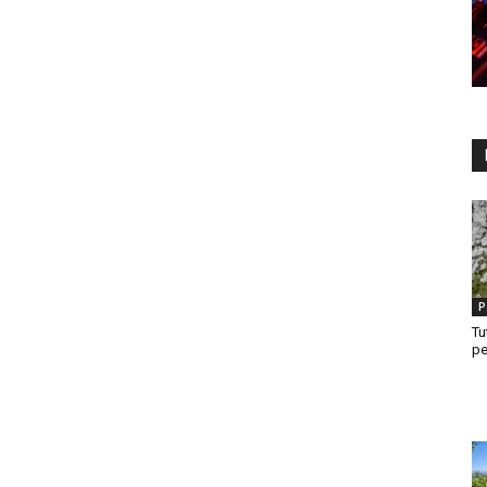
P
Tu
pe