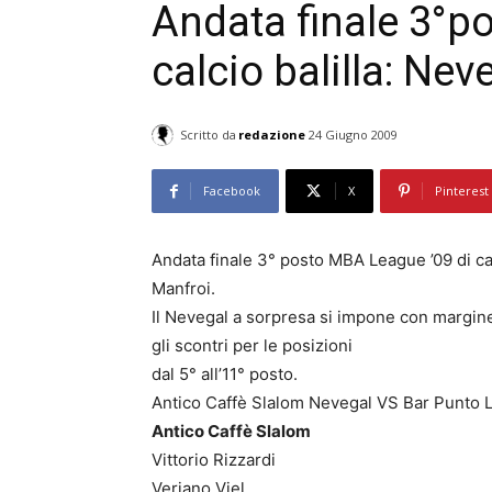
Andata finale 3°
calcio balilla: Nev
Scritto da
redazione
24 Giugno 2009
Facebook
X
Pinterest
Andata finale 3° posto MBA League ’09 di cal
Manfroi.
Il Nevegal a sorpresa si impone con margine 
gli scontri per le posizioni
dal 5° all’11° posto.
Antico Caffè Slalom Nevegal VS Bar Punto Le
Antico Caffè Slalom
Vittorio Rizzardi
Veriano Viel