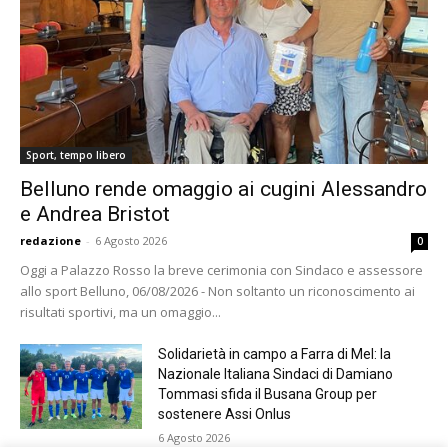
Sport, tempo libero
Belluno rende omaggio ai cugini Alessandro
e Andrea Bristot
redazione
-
6 Agosto 2026
0
Oggi a Palazzo Rosso la breve cerimonia con Sindaco e assessore
allo sport Belluno, 06/08/2026 - Non soltanto un riconoscimento ai
risultati sportivi, ma un omaggio...
Solidarietà in campo a Farra di Mel: la
Nazionale Italiana Sindaci di Damiano
Tommasi sfida il Busana Group per
sostenere Assi Onlus
6 Agosto 2026