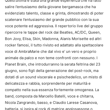
Quest’ultima è stata una grande esperienza che ha fatto
salire l’entusiasmo della giovane bergamasca che ha
evidenziato talento, classe e grinta, dimostrando di poter
scatenare l’entusiasmo del grande pubblico con la sua
voce potente ed aggressiva. Il repertorio live del gruppo
ripercorre le tappe del rock dai Beatles, AC/DC, Queen,
Bon Jovy, Elisa, Skin, Madonna, Alanis Morisette ed altri
rocker famosi, il tutto rivisto ed adattato alla spettacolare
voce di AmbraMarie che dal vivo e’ un vero e proprio
animale da palco e non teme confronti con nessuno. I
Planet Brain, che introdurranno la serata feltrina del 23
giugno, sono figli della generazione del post-rock, ma
dotati di un sound viscerale e psischedelico, un misto di
delicatezza e rabbia, sorprendente per maturità e
compatto nella sua essenza fortemente omogenea. La
band, composta da Marcello Batelli, voce e chitarra,
Nicola Zangrando, basso, e Claudio Larese Casanova,
batteria, si ispira al rock di matrice anglosassone o