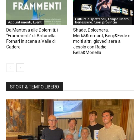
Cultura e spettacoli, tempo libero,
Appuntamenti, Eventi
benessere, fuori provincia
Da Mantova alle Dolomiti: i
Shade, Dolcenera,
“Frammenti” di Antonella
Merk&Kremont, Benji&Fede e
Fornari in scena a Valle di
molti altri, giovedì sera a
Cadore
Jesolo con Radio
Bella&Monella
SPORT & TEMPO LIBERO