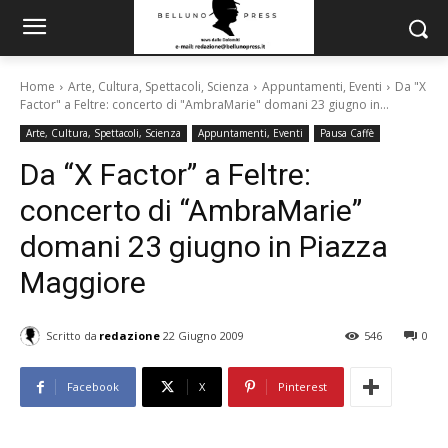
Home
Arte, Cultura, Spettacoli, Scienza
Appuntamenti, Eventi
Da "X
Factor" a Feltre: concerto di "AmbraMarie" domani 23 giugno in...
Arte, Cultura, Spettacoli, Scienza
Appuntamenti, Eventi
Pausa Caffè
Da “X Factor” a Feltre:
concerto di “AmbraMarie”
domani 23 giugno in Piazza
Maggiore
Scritto da
redazione
22 Giugno 2009
546
0
Facebook
X
Pinterest