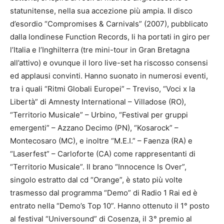
statunitense, nella sua accezione più ampia. Il disco
d’esordio “Compromises & Carnivals” (2007), pubblicato
dalla londinese Function Records, li ha portati in giro per
l’Italia e l’Inghilterra (tre mini-tour in Gran Bretagna
all’attivo) e ovunque il loro live-set ha riscosso consensi
ed applausi convinti. Hanno suonato in numerosi eventi,
tra i quali “Ritmi Globali Europei” – Treviso, “Voci x la
Libertà” di Amnesty International – Villadose (RO),
“Territorio Musicale” – Urbino, “Festival per gruppi
emergenti” – Azzano Decimo (PN), “Kosarock” –
Montecosaro (MC), e inoltre “M.E.I.” – Faenza (RA) e
“Laserfest” – Carloforte (CA) come rappresentanti di
“Territorio Musicale”. Il brano “Innocence Is Over”,
singolo estratto dal cd “Orange”, è stato più volte
trasmesso dal programma “Demo” di Radio 1 Rai ed è
entrato nella “Demo’s Top 10”. Hanno ottenuto il 1° posto
al festival “Universound” di Cosenza, il 3° premio al