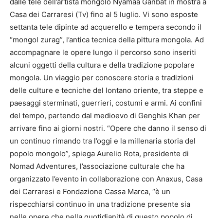
dalle tele dell’artista mongolo Nyamaa Ganbat in mostra a
Casa dei Carraresi (Tv) fino al 5 luglio. Vi sono esposte
settanta tele dipinte ad acquerello e tempera secondo il
“mongol zurag”, l’antica tecnica della pittura mongola. Ad
accompagnare le opere lungo il percorso sono inseriti
alcuni oggetti della cultura e della tradizione popolare
mongola. Un viaggio per conoscere storia e tradizioni
delle culture e tecniche del lontano oriente, tra steppe e
paesaggi sterminati, guerrieri, costumi e armi. Ai confini
del tempo, partendo dal medioevo di Genghis Khan per
arrivare fino ai giorni nostri. “Opere che danno il senso di
un continuo rimando tra l’oggi e la millenaria storia del
popolo mongolo”, spiega Aurelio Rota, presidente di
Nomad Adventures, l’associazione culturale che ha
organizzato l’evento in collaborazione con Anaxus, Casa
dei Carraresi e Fondazione Cassa Marca, “è un
rispecchiarsi continuo in una tradizione presente sia
nelle opere che nella quotidianità di questo popolo di