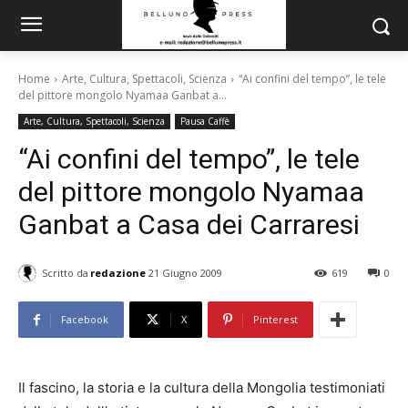
Home
Arte, Cultura, Spettacoli, Scienza
“Ai confini del tempo”, le tele
del pittore mongolo Nyamaa Ganbat a...
Arte, Cultura, Spettacoli, Scienza
Pausa Caffè
“Ai confini del tempo”, le tele
del pittore mongolo Nyamaa
Ganbat a Casa dei Carraresi
Scritto da
redazione
21 Giugno 2009
619
0
Facebook
X
Pinterest
Il fascino, la storia e la cultura della Mongolia testimoniati