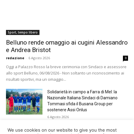
Sport, tempo libero
Belluno rende omaggio ai cugini Alessandro
e Andrea Bristot
redazione
-
6 Agosto 2026
0
Oggi a Palazzo Rosso la breve cerimonia con Sindaco e assessore
allo sport Belluno, 06/08/2026 - Non soltanto un riconoscimento ai
risultati sportivi, ma un omaggio...
Solidarietà in campo a Farra di Mel: la
Nazionale Italiana Sindaci di Damiano
Tommasi sfida il Busana Group per
sostenere Assi Onlus
6 Agosto 2026
Shade, Dolcenera, Merk&Kremont,
We use cookies on our website to give you the most