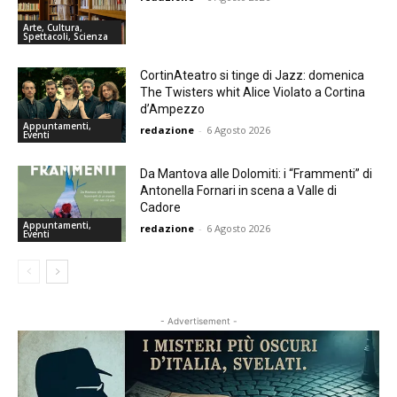
Arte, Cultura,
Spettacoli, Scienza
CortinAteatro si tinge di Jazz: domenica
The Twisters whit Alice Violato a Cortina
d’Ampezzo
Appuntamenti,
redazione
-
6 Agosto 2026
Eventi
Da Mantova alle Dolomiti: i “Frammenti” di
Antonella Fornari in scena a Valle di
Cadore
Appuntamenti,
redazione
-
6 Agosto 2026
Eventi
- Advertisement -