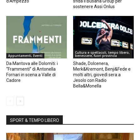
d’Ampezzo
sfida il Busana Group per
sostenere Assi Onlus
Cultura e spettacoli, tempo libero,
Appuntamenti, Eventi
benessere, fuori provincia
Da Mantova alle Dolomiti: i
Shade, Dolcenera,
“Frammenti” di Antonella
Merk&Kremont, Benji&Fede e
Fornari in scena a Valle di
molti altri, giovedì sera a
Cadore
Jesolo con Radio
Bella&Monella
SPORT & TEMPO LIBERO