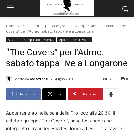
Home
Arte, Cultura, Spettacoli, Scienza
Appuntamenti, Eventi
"The
Covers" per l'Admo: sabato tappa live a Longarone
Arte, Cultura, Spettacoli, Scienza
Appuntamenti, Eventi
“The Covers” per l’Admo:
sabato tappa live a Longarone
Scritto da
redazione
17 Giugno 2009
585
0
Facebook
X
Pinterest
Appuntamento nella sala della Pro loco alle 20.30. Il
celebre gruppo “The Covers”, band bellunese che
interpreta i brani dei Beatles, torna ad esibirsi a favore