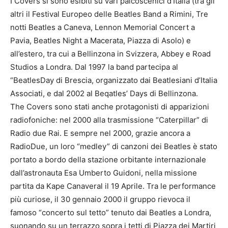
I Covers si sono esibiti su vari palcoscenici d’Italia (tra gli
altri il Festival Europeo delle Beatles Band a Rimini, Tre
notti Beatles a Caneva, Lennon Memorial Concert a
Pavia, Beatles Night a Macerata, Piazza di Asolo) e
all’estero, tra cui a Bellinzona in Svizzera, Abbey e Road
Studios a Londra. Dal 1997 la band partecipa al
“BeatlesDay di Brescia, organizzato dai Beatlesiani d’Italia
Associati, e dal 2002 al Beqatles’ Days di Bellinzona.
The Covers sono stati anche protagonisti di apparizioni
radiofoniche: nel 2000 alla trasmissione “Caterpillar” di
Radio due Rai. E sempre nel 2000, grazie ancora a
RadioDue, un loro “medley” di canzoni dei Beatles è stato
portato a bordo della stazione orbitante internazionale
dall’astronauta Esa Umberto Guidoni, nella missione
partita da Kape Canaveral il 19 Aprile. Tra le performance
più curiose, il 30 gennaio 2000 il gruppo rievoca il
famoso “concerto sul tetto” tenuto dai Beatles a Londra,
suonando su un terrazzo sopra i tetti di Piazza dei Martiri