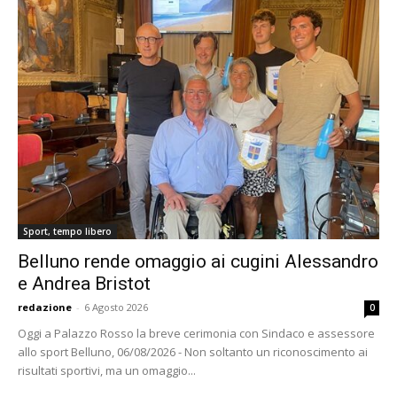
Sport, tempo libero
Belluno rende omaggio ai cugini Alessandro
e Andrea Bristot
redazione
-
6 Agosto 2026
0
Oggi a Palazzo Rosso la breve cerimonia con Sindaco e assessore
allo sport Belluno, 06/08/2026 - Non soltanto un riconoscimento ai
risultati sportivi, ma un omaggio...