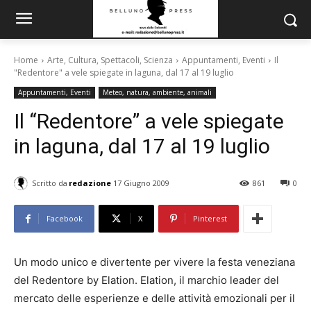
Home
Arte, Cultura, Spettacoli, Scienza
Appuntamenti, Eventi
Il
"Redentore" a vele spiegate in laguna, dal 17 al 19 luglio
Appuntamenti, Eventi
Meteo, natura, ambiente, animali
Il “Redentore” a vele spiegate
in laguna, dal 17 al 19 luglio
Scritto da
redazione
17 Giugno 2009
861
0
Facebook
X
Pinterest
Un modo unico e divertente per vivere la festa veneziana
del Redentore by Elation. Elation, il marchio leader del
mercato delle esperienze e delle attività emozionali per il