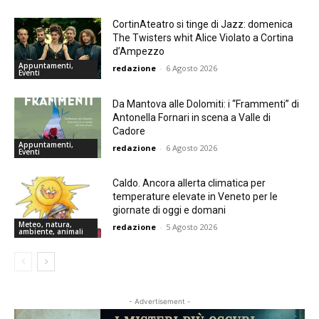
CortinAteatro si tinge di Jazz: domenica
The Twisters whit Alice Violato a Cortina
d’Ampezzo
Appuntamenti,
redazione
-
6 Agosto 2026
Eventi
Da Mantova alle Dolomiti: i “Frammenti” di
Antonella Fornari in scena a Valle di
Cadore
Appuntamenti,
redazione
-
6 Agosto 2026
Eventi
Caldo. Ancora allerta climatica per
temperature elevate in Veneto per le
giornate di oggi e domani
Meteo, natura,
redazione
-
5 Agosto 2026
ambiente, animali
- Advertisement -