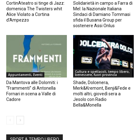
CortinAteatro si tinge di Jazz:
Solidarietà in campo a Farra di
domenica The Twisters whit
Mel: la Nazionale Italiana
Alice Violato a Cortina
Sindaci di Damiano Tommasi
d’Ampezzo
sfida il Busana Group per
sostenere Assi Onlus
Cultura e spettacoli, tempo libero,
Appuntamenti, Eventi
benessere, fuori provincia
Da Mantova alle Dolomiti: i
Shade, Dolcenera,
“Frammenti” di Antonella
Merk&Kremont, Benji&Fede e
Fornari in scena a Valle di
molti altri, giovedì sera a
Cadore
Jesolo con Radio
Bella&Monella
SPORT & TEMPO LIBERO