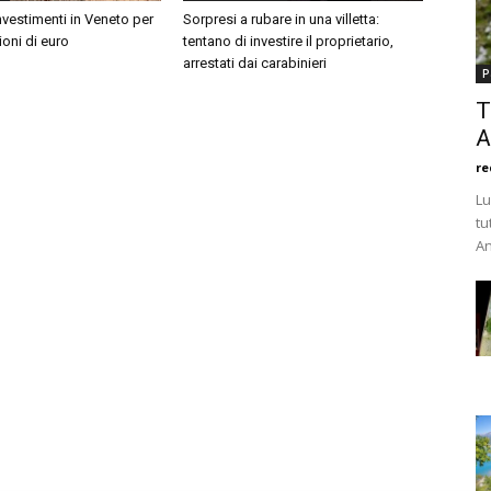
investimenti in Veneto per
Sorpresi a rubare in una villetta:
ioni di euro
tentano di investire il proprietario,
arrestati dai carabinieri
P
T
A
re
Lu
tu
An