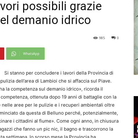
vori possibili grazie
el demanio idrico
985
0
WhatsApp
Si stanno per concludere i lavori della Provincia di
ulizia dell’area di Lambioi che si affaccia sul Piave.
ha la competenza sul demanio idrico», ricorda il
competenza, ottenuta dopo 19 anni di battaglie con la
elle aree per le pulizie e i recuperi ambientali oltre
ominciato da questa di Belluno perché, potenzialmente,
cinare i cittadini al fiume». Come ogni anno, in chiusura
agazzi che fanno un pic nic, il bagno e trascorrono la
sta settimana, lo scorso mese la Provincia ha