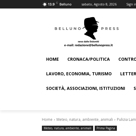
C
sabato, Agosto 8, 2026
Sign i
13.9
Belluno
HOME
CRONACA/POLITICA
CONTRO
LAVORO, ECONOMIA, TURISMO
LETTER
SOCIETÀ, ASSOCIAZIONI, ISTITUZIONI
Home
Meteo, natura, ambiente, animali
Pulizia Lam
Meteo, natura, ambiente, animali
Prima Pagina