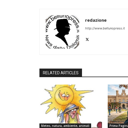
redazione
http://www.bellunopress.it
RELATED ARTICLES
Meteo, natura, ambiente, animali
Prima Pagin