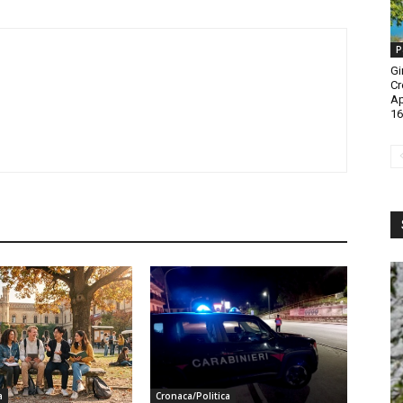
P
Gi
Cr
A
16
a
Cronaca/Politica