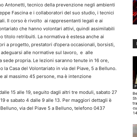
no Antonetti, tecnico della prevenzione negli ambienti
ppe Fascina e i collaboratori del suo studio, i tecnici
i. Il corso è rivolto ai rappresentanti legali e ai
ontariato che hanno volontari attivi, quindi assimilabili
io titolo retribuiti. La normativa è estesa anche ai
ori a progetto, prestatori d’opera occasionali, borsisti,
o adeguarsi alle normative sul lavoro, e alle
 sede propria. Le lezioni saranno tenute in 16 ore,
 la Casa del Volontariato in via del Piave, 5 a Belluno.
e al massimo 45 persone, ma è intenzione
P
lle 15 alle 19, seguito dagli altri tre moduli, sabato 27
Be
St
e 19 e sabato 4 dalle 9 alle 13. Per maggiori dettagli è
tr
 Belluno, via del Piave 5 a Belluno, telefono 0437
cu
14