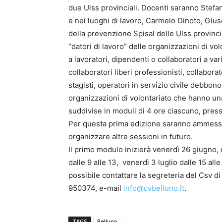
due Ulss provinciali. Docenti saranno Stefa
e nei luoghi di lavoro, Carmelo Dinoto, Giuse
della prevenzione Spisal delle Ulss provincial
“datori di lavoro” delle organizzazioni di vol
a lavoratori, dipendenti o collaboratori a var
collaboratori liberi professionisti, collaborat
stagisti, operatori in servizio civile debbon
organizzazioni di volontariato che hanno una
suddivise in moduli di 4 ore ciascuno, presso
Per questa prima edizione saranno ammess
organizzare altre sessioni in futuro.
Il primo modulo inizierà venerdì 26 giugno, da
dalle 9 alle 13, venerdì 3 luglio dalle 15 all
possibile contattare la segreteria del Csv di
950374, e-mail
info@cvbelluno.it
.
TAGS
Belluno