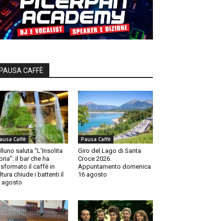
PAUSA CAFFÈ
ausa Caffè
Pausa Caffè
lluno saluta “L’Insolita
Giro del Lago di Santa
oria”: il bar che ha
Croce 2026.
asformato il caffè in
Appuntamento domenica
ltura chiude i battenti il
16 agosto
 agosto