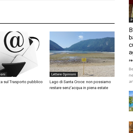
P
B
b
c
a
re
Be
ioni
Lettere Opinioni
ne
an
ta sul Trasporto pubblico
Lago di Santa Croce: non possiamo
restare senz’acqua in piena estate