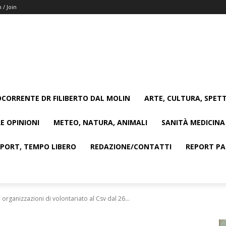
n / Join
CORRENTE DR FILIBERTO DAL MOLIN
ARTE, CULTURA, SPETT
E OPINIONI
METEO, NATURA, ANIMALI
SANITÀ MEDICINA
SPORT, TEMPO LIBERO
REDAZIONE/CONTATTI
REPORT PAG
 organizzazioni di volontariato al Csv dal 26...