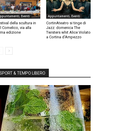
ppuntamenti, Eventi
Appuntamenti, Eventi
stival della scultura in
CortinAteatro si tinge di
l Comelico, via alla
Jazz: domenica The
ma edizione
Twisters whit Alice Violato
a Cortina d’Ampezzo
SPORT & TEMPO LIBERO