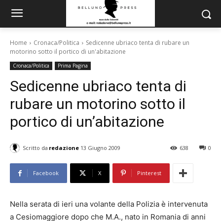
Home
Cronaca/Politica
Sedicenne ubriaco tenta di rubare un
motorino sotto il portico di un'abitazione
Cronaca/Politica
Prima Pagina
Sedicenne ubriaco tenta di
rubare un motorino sotto il
portico di un’abitazione
Scritto da
redazione
13 Giugno 2009
638
0
Facebook
X
Pinterest
Nella serata di ieri una volante della Polizia è intervenuta
a Cesiomaggiore dopo che M.A., nato in Romania di anni