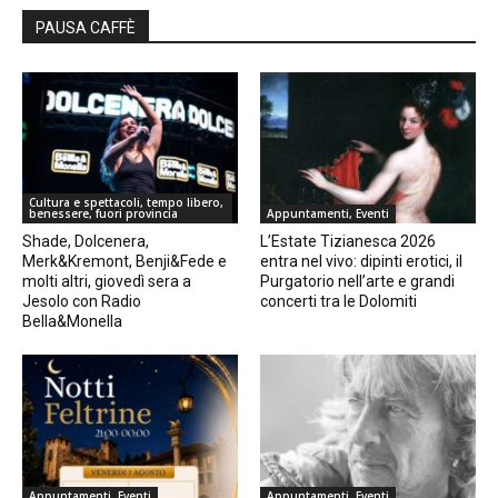
PAUSA CAFFÈ
Cultura e spettacoli, tempo libero,
benessere, fuori provincia
Appuntamenti, Eventi
Shade, Dolcenera,
L’Estate Tizianesca 2026
Merk&Kremont, Benji&Fede e
entra nel vivo: dipinti erotici, il
molti altri, giovedì sera a
Purgatorio nell’arte e grandi
Jesolo con Radio
concerti tra le Dolomiti
Bella&Monella
Appuntamenti, Eventi
Appuntamenti, Eventi