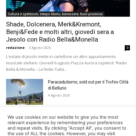
Cultura e spettacoli, tempo libero, benessere, fuori provincia
Shade, Dolcenera, Merk&Kremont,
Benji&Fede e molti altri, giovedì sera a
Jesolo con Radio Bella&Monella
redazione
-
5 Agosto 2026
0
L'estate di Jesolo mette in cartellone un altro appuntamento
musicale stellare. Giovedì 6 agosto Piazza Aurora ospiterà "Radio
Bella & Monella – La Notte Tutta...
Paracadutismo, sold out per il Trofeo Città
di Belluno
4 Agosto 2026
Notti feltrine 2026: venerdì il gran finale
We use cookies on our website to give you the most
della manifestazione
relevant experience by remembering your preferences
and repeat visits. By clicking “Accept All”, you consent to
4 Agosto 2026
the use of ALL the cookies. However, you may visit