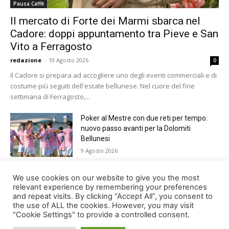
Pausa Caffè
Il mercato di Forte dei Marmi sbarca nel
Cadore: doppi appuntamento tra Pieve e San
Vito a Ferragosto
redazione
-
10 Agosto 2026
0
Il Cadore si prepara ad accogliere uno degli eventi commerciali e di
costume più seguiti dell'estate bellunese. Nel cuore del fine
settimana di Ferragosto,...
Poker al Mestre con due reti per tempo:
nuovo passo avanti per la Dolomiti
Bellunesi
9 Agosto 2026
Paracadutismo, Trofeo Città di Belluno.
We use cookies on our website to give you the most
Germania davanti a tutti nella 37ma
relevant experience by remembering your preferences
edizione
and repeat visits. By clicking “Accept All”, you consent to
the use of ALL the cookies. However, you may visit
9 Agosto 2026
"Cookie Settings" to provide a controlled consent.