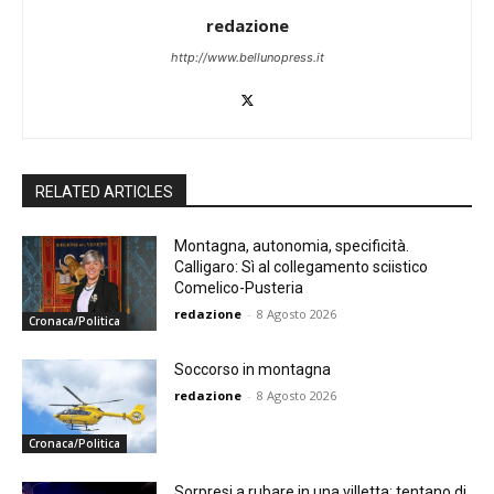
redazione
http://www.bellunopress.it
RELATED ARTICLES
Montagna, autonomia, specificità.
Calligaro: Sì al collegamento sciistico
Comelico-Pusteria
redazione
-
8 Agosto 2026
Cronaca/Politica
Soccorso in montagna
redazione
-
8 Agosto 2026
Cronaca/Politica
Sorpresi a rubare in una villetta: tentano di