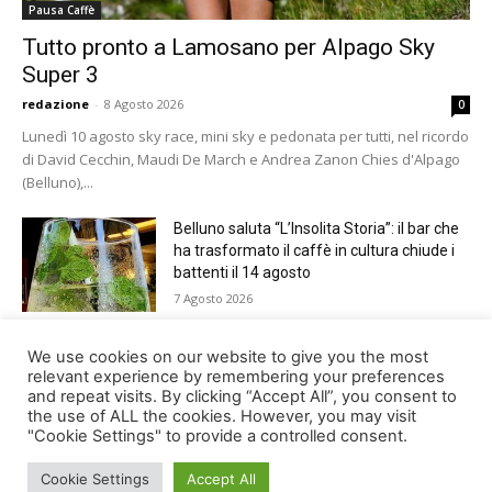
Pausa Caffè
Tutto pronto a Lamosano per Alpago Sky
Super 3
redazione
-
8 Agosto 2026
0
Lunedì 10 agosto sky race, mini sky e pedonata per tutti, nel ricordo
di David Cecchin, Maudi De March e Andrea Zanon Chies d'Alpago
(Belluno),...
Belluno saluta “L’Insolita Storia”: il bar che
ha trasformato il caffè in cultura chiude i
battenti il 14 agosto
7 Agosto 2026
Giro del Lago di Santa Croce 2026.
We use cookies on our website to give you the most
Appuntamento domenica 16 agosto
relevant experience by remembering your preferences
and repeat visits. By clicking “Accept All”, you consent to
7 Agosto 2026
the use of ALL the cookies. However, you may visit
"Cookie Settings" to provide a controlled consent.
Cookie Settings
Accept All