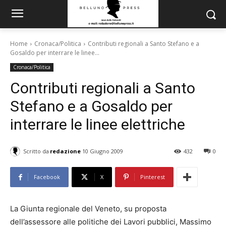
Home
Cronaca/Politica
Contributi regionali a Santo Stefano e a
Gosaldo per interrare le linee...
Cronaca/Politica
Contributi regionali a Santo
Stefano e a Gosaldo per
interrare le linee elettriche
Scritto da
redazione
10 Giugno 2009
432
0
Facebook
X
Pinterest
La Giunta regionale del Veneto, su proposta
dell’assessore alle politiche dei Lavori pubblici, Massimo