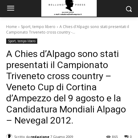
Home
Sport, tempo libero
A Chies d'Alpago sono stati presentati il
Campionato Triveneto cross country -...
Sport, tempo libero
A Chies d’Alpago sono stati
presentati il Campionato
Triveneto cross country –
Veneto Cup di Cortina
d’Ampezzo del 9 agosto e la
Candidatura Mondiali Alpago
– Nevegal 2012.
Scritto da
redazione
7 Giugno 2009
865
0