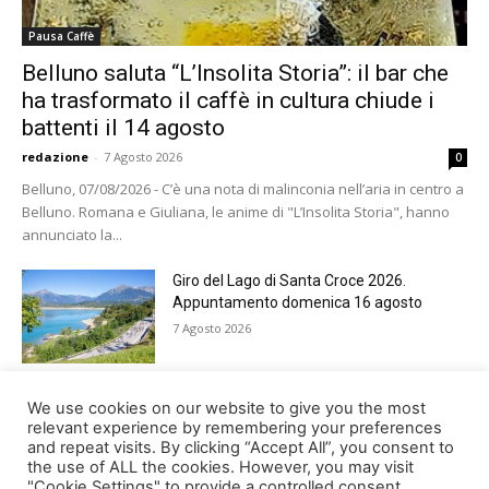
Pausa Caffè
Belluno saluta “L’Insolita Storia”: il bar che
ha trasformato il caffè in cultura chiude i
battenti il 14 agosto
redazione
-
7 Agosto 2026
0
Belluno, 07/08/2026 - C’è una nota di malinconia nell’aria in centro a
Belluno. Romana e Giuliana, le anime di "L’Insolita Storia", hanno
annunciato la...
Giro del Lago di Santa Croce 2026.
Appuntamento domenica 16 agosto
7 Agosto 2026
Belluno rende omaggio ai cugini
We use cookies on our website to give you the most
Alessandro e Andrea Bristot
relevant experience by remembering your preferences
and repeat visits. By clicking “Accept All”, you consent to
6 Agosto 2026
the use of ALL the cookies. However, you may visit
"Cookie Settings" to provide a controlled consent.