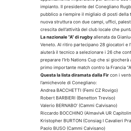
impianto. Il presidente del Conegliano Rugby
pubblico a riempire il migliaio di posti della
nuova struttura con due campi, uffici, pales
crescita dell’attività del club locale che punt
La nazionale “A” di rugby
allenata da Gianlu
Veneto. Al ritiro partecipano 28 giocatori 
aiuterà il tecnico a selezionare i 26 che co
preparare l’Irb Nations Cup che si giocherà 
primo importante match contro la Francia “A”
Questa la lista diramata dalla Fir
con i vent
l’amichevole di Conegliano:
Andrea BACCHETTI (Femi CZ Rovigo)
Robert BARBIERI (Benetton Treviso)
Valerio BERNABO’ (Cammi Calvisano)
Riccardo BOCCHINO (AlmavivA UR Capitolin
Kristopher BURTON (Consiag I Cavalieri Pra
Paolo BUSO (Cammi Calvisano)