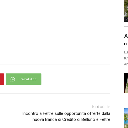
)
P
T
A
re
Lu
tu
An
WhatsApp
Next article
Incontro a Feltre sulle opportunità offerte dalla
nuova Banca di Credito di Belluno e Feltre