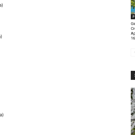
a)
P
Gi
Cr
A
)
16
a)