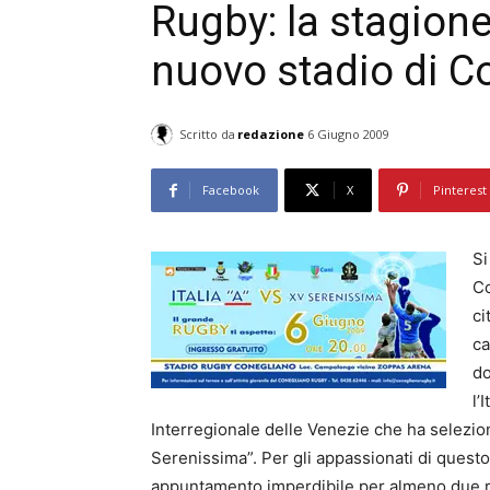
Rugby: la stagione 
nuovo stadio di C
Scritto da
redazione
6 Giugno 2009
Facebook
X
Pinterest
Si
Co
ci
ca
do
l’
Interregionale delle Venezie che ha seleziona
Serenissima”. Per gli appassionati di quest
appuntamento imperdibile per almeno due ragi