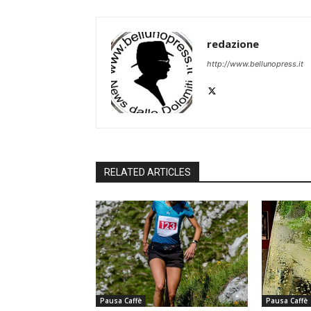
redazione
http://www.bellunopress.it
RELATED ARTICLES
Pausa Caffè
Pausa Caffè