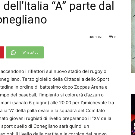
dell’Italia “A” parte dal
onegliano
1369
0
WhatsApp
 accendono i riflettori sul nuovo stadio del rugby di
negliano. Terzo gioiello della Cittadella dello Sport
ttadina in ordine di battesimo dopo Zoppas Arena e
mpo del baseball, l’impianto si colorerà d’azzurro
mani (sabato 6 giugno) alle 20.00 per l’amichevole tra
Italia “A” della palla ovale e la squadra del Comitato
to giovani rugbisti di livello preparando il “XV della
o sport quello di Conegliano sarà quindi un
oni: il livello della partita e la cornice del nuovo