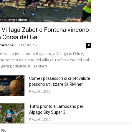
port, tempo libero
 Villaga Zabot e Fontana vincono
a Corsa del Gal
dazione
-
9 Agosto 2026
0
 è svolta ieri, sabato 8 agosto, a Villaga di Feltre,
undicesima edizione del Villaga Trail "Corsa del Gal”.
 gara podistica sui sentieri...
Come i possessori di criptovalute
possono utilizzare SHRMiner
9 Agosto 2026
Tutto pronto a Lamosano per
Alpago Sky Super 3
8 Agosto 2026
. By