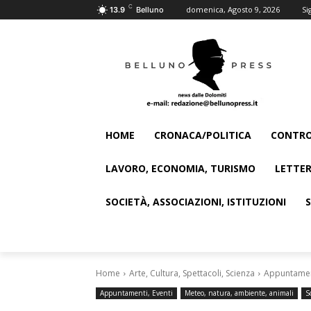
C
domenica, Agosto 9, 2026
Si
13.9
Belluno
HOME
CRONACA/POLITICA
CONTRO
LAVORO, ECONOMIA, TURISMO
LETTER
SOCIETÀ, ASSOCIAZIONI, ISTITUZIONI
Home
Arte, Cultura, Spettacoli, Scienza
Appuntament
Appuntamenti, Eventi
Meteo, natura, ambiente, animali
S