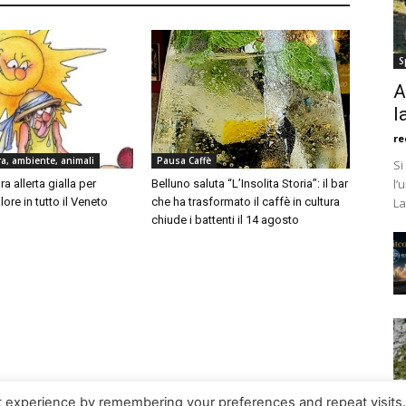
S
A
l
re
a, ambiente, animali
Pausa Caffè
Si
l’
a allerta gialla per
Belluno saluta “L’Insolita Storia”: il bar
ore in tutto il Veneto
che ha trasformato il caffè in cultura
La
chiude i battenti il 14 agosto
t experience by remembering your preferences and repeat visits