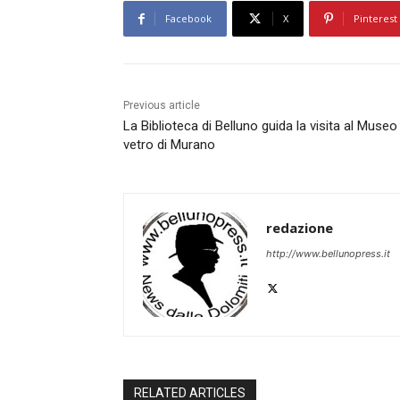
Facebook
X
Pinterest
Previous article
La Biblioteca di Belluno guida la visita al Museo
vetro di Murano
redazione
http://www.bellunopress.it
RELATED ARTICLES