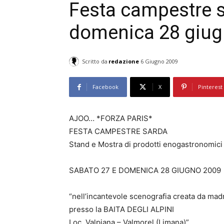
Festa campestre s
domenica 28 giugn
Scritto da
redazione
6 Giugno 2009
Facebook
X
Pinterest
AJOO… *FORZA PARIS*
FESTA CAMPESTRE SARDA
Stand e Mostra di prodotti enogastronomici sa
SABATO 27 E DOMENICA 28 GIUGNO 2009
“nell’incantevole scenografia creata da mad
presso la BAITA DEGLI ALPINI
Loc. Valpiana – Valmorel (Limana)”