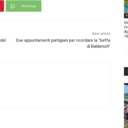
WhatsApp
P
Gi
Cr
A
Next article
16
 del
Due appuntamenti partigiani per ricordare la “beffa
di Baldenich”