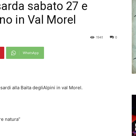
arda sabato 27 e
o in Val Morel
1941
0
WhatsApp
rdi alla Baita degliAlpini in val Morel.
re natura”