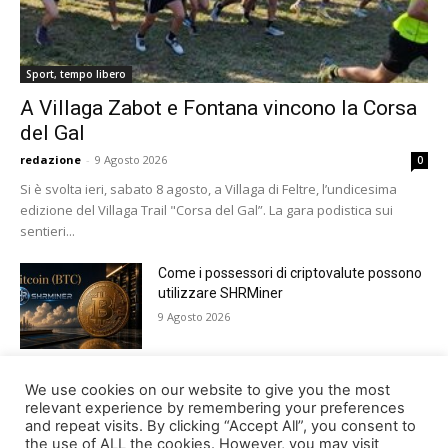
Sport, tempo libero
A Villaga Zabot e Fontana vincono la Corsa
del Gal
redazione
-
9 Agosto 2026
0
Si è svolta ieri, sabato 8 agosto, a Villaga di Feltre, l’undicesima
edizione del Villaga Trail "Corsa del Gal”. La gara podistica sui
sentieri...
Come i possessori di criptovalute possono
utilizzare SHRMiner
9 Agosto 2026
Tutto pronto a Lamosano per Alpago Sky
We use cookies on our website to give you the most
Super 3
relevant experience by remembering your preferences
and repeat visits. By clicking “Accept All”, you consent to
8 Agosto 2026
the use of ALL the cookies. However, you may visit