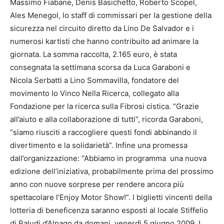
Massimo Fiabane, Denis Basichetto, Roberto Scopel,
Ales Menegol, lo staff di commissari per la gestione della
sicurezza nel circuito diretto da Lino De Salvador e i
numerosi kartisti che hanno contribuito ad animare la
giornata. La somma raccolta, 2.165 euro, è stata
consegnata la settimana scorsa da Luca Garaboni e
Nicola Serbatti a Lino Sommavilla, fondatore del
movimento Io Vinco Nella Ricerca, collegato alla
Fondazione per la ricerca sulla Fibrosi cistica. “Grazie
all’aiuto e alla collaborazione di tutti”, ricorda Garaboni,
“siamo riusciti a raccogliere questi fondi abbinando il
divertimento e la solidarietà”. Infine una promessa
dall’organizzazione: “Abbiamo in programma una nuova
edizione dell’iniziativa, probabilmente prima del prossimo
anno con nuove sorprese per rendere ancora più
spettacolare l’Enjoy Motor Show!”. I biglietti vincenti della
lotteria di beneficenza saranno esposti al locale Stiffelio
di Paludi d’Alpago da domani, venerdì 5 giugno 2009. I