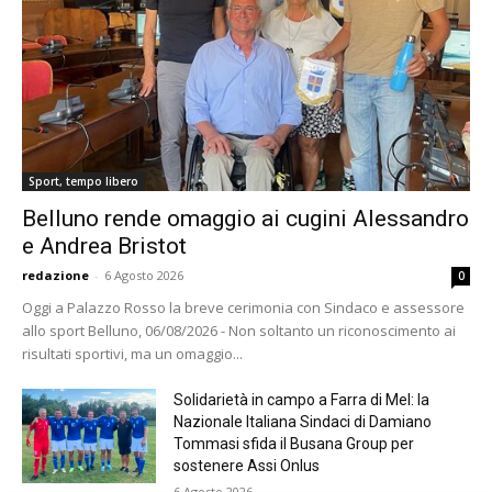
Sport, tempo libero
Belluno rende omaggio ai cugini Alessandro
e Andrea Bristot
redazione
-
6 Agosto 2026
0
Oggi a Palazzo Rosso la breve cerimonia con Sindaco e assessore
allo sport Belluno, 06/08/2026 - Non soltanto un riconoscimento ai
risultati sportivi, ma un omaggio...
Solidarietà in campo a Farra di Mel: la
Nazionale Italiana Sindaci di Damiano
Tommasi sfida il Busana Group per
sostenere Assi Onlus
6 Agosto 2026