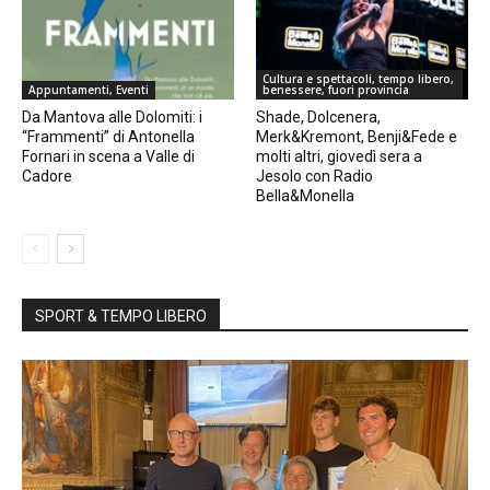
Cultura e spettacoli, tempo libero,
Appuntamenti, Eventi
benessere, fuori provincia
Da Mantova alle Dolomiti: i
Shade, Dolcenera,
“Frammenti” di Antonella
Merk&Kremont, Benji&Fede e
Fornari in scena a Valle di
molti altri, giovedì sera a
Cadore
Jesolo con Radio
Bella&Monella
SPORT & TEMPO LIBERO