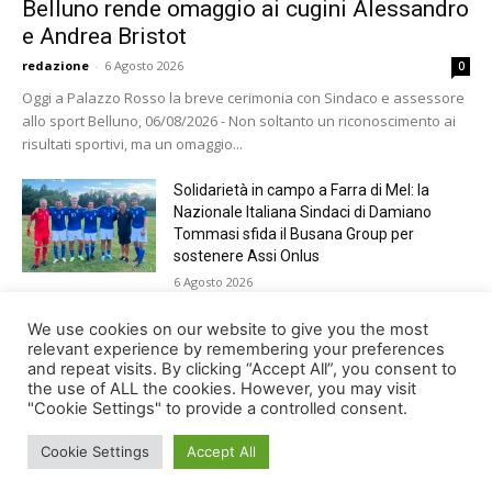
Belluno rende omaggio ai cugini Alessandro
e Andrea Bristot
redazione
-
6 Agosto 2026
0
Oggi a Palazzo Rosso la breve cerimonia con Sindaco e assessore
allo sport Belluno, 06/08/2026 - Non soltanto un riconoscimento ai
risultati sportivi, ma un omaggio...
Solidarietà in campo a Farra di Mel: la
Nazionale Italiana Sindaci di Damiano
Tommasi sfida il Busana Group per
sostenere Assi Onlus
6 Agosto 2026
Shade, Dolcenera, Merk&Kremont,
We use cookies on our website to give you the most
Benji&Fede e molti altri, giovedì sera a
relevant experience by remembering your preferences
and repeat visits. By clicking “Accept All”, you consent to
Jesolo con Radio Bella&Monella
the use of ALL the cookies. However, you may visit
5 Agosto 2026
"Cookie Settings" to provide a controlled consent.
Cookie Settings
Accept All
© Newspaper WordPress Theme by TagDiv