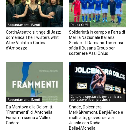
Appuntamenti, Eventi
Pausa Caffè
CortinAteatro si tinge di Jazz:
Solidarietà in campo a Farra di
domenica The Twisters whit
Mel: la Nazionale Italiana
Alice Violato a Cortina
Sindaci di Damiano Tommasi
d’Ampezzo
sfida il Busana Group per
sostenere Assi Onlus
Cultura e spettacoli, tempo libero,
Appuntamenti, Eventi
benessere, fuori provincia
Da Mantova alle Dolomiti: i
Shade, Dolcenera,
“Frammenti” di Antonella
Merk&Kremont, Benji&Fede e
Fornari in scena a Valle di
molti altri, giovedì sera a
Cadore
Jesolo con Radio
Bella&Monella