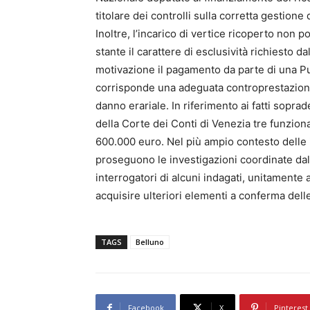
titolare dei controlli sulla corretta gestione 
Inoltre, l’incarico di vertice ricoperto non p
stante il carattere di esclusività richiesto d
motivazione il pagamento da parte di una P
corrisponde una adeguata controprestazione 
danno erariale. In riferimento ai fatti soprad
della Corte dei Conti di Venezia tre funziona
600.000 euro. Nel più ampio contesto delle i
proseguono le investigazioni coordinate dall
interrogatori di alcuni indagati, unitamente 
acquisire ulteriori elementi a conferma delle 
TAGS
Belluno
Facebook
X
Pinterest