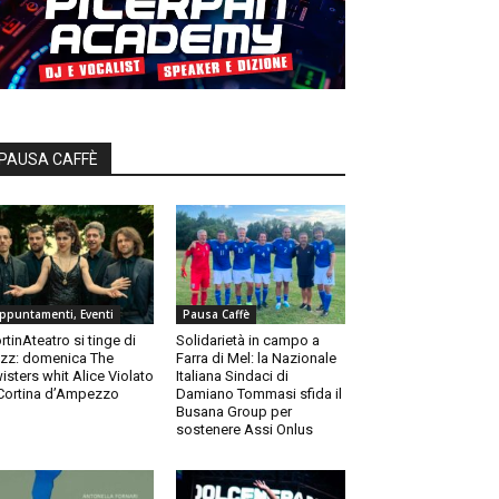
PAUSA CAFFÈ
ppuntamenti, Eventi
Pausa Caffè
rtinAteatro si tinge di
Solidarietà in campo a
zz: domenica The
Farra di Mel: la Nazionale
isters whit Alice Violato
Italiana Sindaci di
Cortina d’Ampezzo
Damiano Tommasi sfida il
Busana Group per
sostenere Assi Onlus