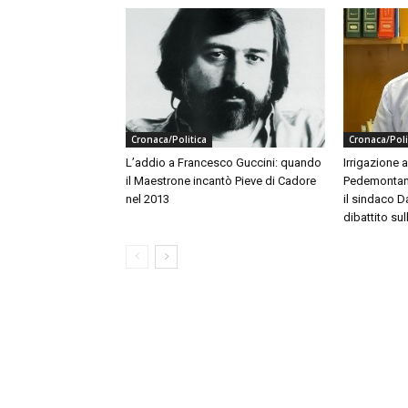
Cronaca/Politica
Cronaca/Poli
L’addio a Francesco Guccini: quando
Irrigazione 
il Maestrone incantò Pieve di Cadore
Pedemontana 
nel 2013
il sindaco Da
dibattito sull