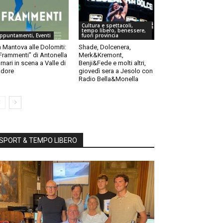
Cultura e spettacoli,
tempo libero, benessere,
ppuntamenti, Eventi
fuori provincia
 Mantova alle Dolomiti:
Shade, Dolcenera,
“Frammenti” di Antonella
Merk&Kremont,
rnari in scena a Valle di
Benji&Fede e molti altri,
dore
giovedì sera a Jesolo con
Radio Bella&Monella
SPORT & TEMPO LIBERO