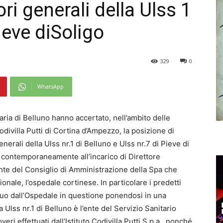
ori generali della Ulss 1
ieve diSoligo
329
0
WhatsApp
aria di Belluno hanno accertato, nell’ambito delle
odivilla Putti di Cortina d’Ampezzo, la posizione di
enerali della Ulss nr.1 di Belluno e Ulss nr.7 di Pieve di
o contemporaneamente all’incarico di Direttore
ente del Consiglio di Amministrazione della Spa che
nale, l’ospedale cortinese. In particolare i predetti
uo dall’Ospedale in questione ponendosi in una
a Ulss nr.1 di Belluno è l’ente del Servizio Sanitario
ri effettuati dall’Istituto Codivilla Putti S.p.a., nonché