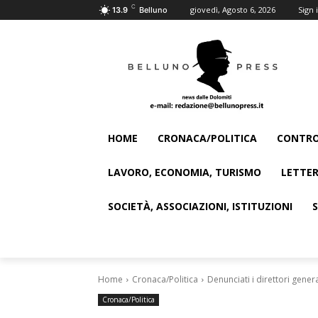
C
giovedì, Agosto 6, 2026
Sign i
13.9
Belluno
HOME
CRONACA/POLITICA
CONTRO
LAVORO, ECONOMIA, TURISMO
LETTER
SOCIETÀ, ASSOCIAZIONI, ISTITUZIONI
Home
Cronaca/Politica
Denunciati i direttori genera
Cronaca/Politica