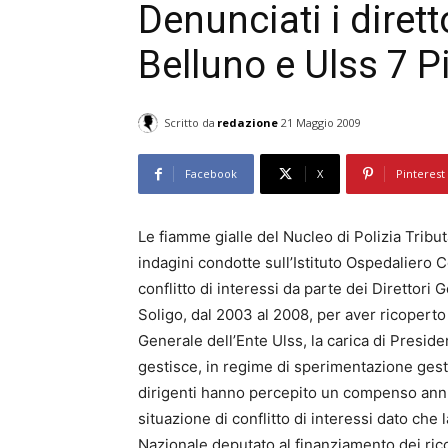
Denunciati i dirett
Belluno e Ulss 7 P
Scritto da
redazione
21 Maggio 2009
Facebook
X
Pinterest
Le fiamme gialle del Nucleo di Polizia Tribut
indagini condotte sull’Istituto Ospedaliero C
conflitto di interessi da parte dei Direttori G
Soligo, dal 2003 al 2008, per aver ricopert
Generale dell’Ente Ulss, la carica di Presid
gestisce, in regime di sperimentazione gestio
dirigenti hanno percepito un compenso ann
situazione di conflitto di interessi dato che l
Nazionale deputato al finanziamento dei ricove