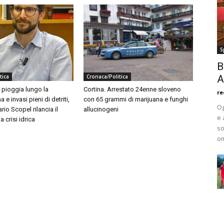
S
B
tica
Cronaca/Politica
A
a pioggia lungo la
Cortina. Arrestato 24enne sloveno
re
e invasi pieni di detriti,
con 65 grammi di marijuana e funghi
Og
rio Scopel rilancia il
allucinogeni
e 
a crisi idrica
so
om