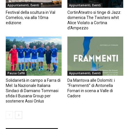
Appuntamenti, Eventi
Appuntamenti, Eventi
Festival della scultura in Val
CortinAteatro si tinge di Jazz:
Comelico, via alla 10ma
domenica The Twisters whit
edizione
Alice Violato a Cortina
d’Ampezzo
Pausa Caffè
Appuntamenti, Eventi
Solidarietà in campo a Farra di
Da Mantova alle Dolomiti: i
Mel: la Nazionale Italiana
“Frammenti” di Antonella
Sindaci di Damiano Tommasi
Fornari in scena a Valle di
sfida il Busana Group per
Cadore
sostenere Assi Onlus