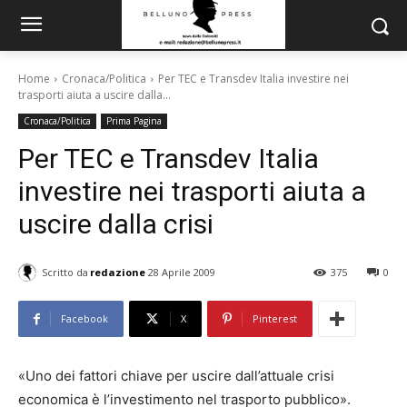
Home
Cronaca/Politica
Per TEC e Transdev Italia investire nei
trasporti aiuta a uscire dalla...
Cronaca/Politica
Prima Pagina
Per TEC e Transdev Italia
investire nei trasporti aiuta a
uscire dalla crisi
Scritto da
redazione
28 Aprile 2009
375
0
Facebook
X
Pinterest
«Uno dei fattori chiave per uscire dall’attuale crisi
economica è l’investimento nel trasporto pubblico».