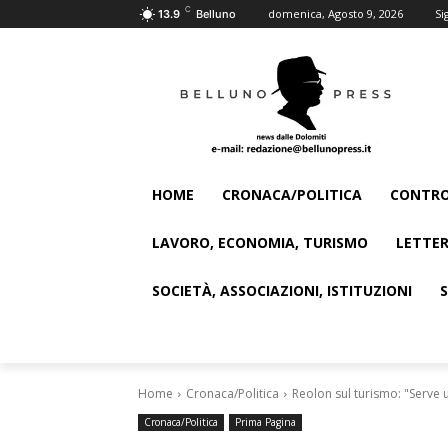
C
domenica, Agosto 9, 2026
Si
13.9
Belluno
HOME
CRONACA/POLITICA
CONTRO
LAVORO, ECONOMIA, TURISMO
LETTER
SOCIETÀ, ASSOCIAZIONI, ISTITUZIONI
Home
Cronaca/Politica
Reolon sul turismo: "Serve
Cronaca/Politica
Prima Pagina