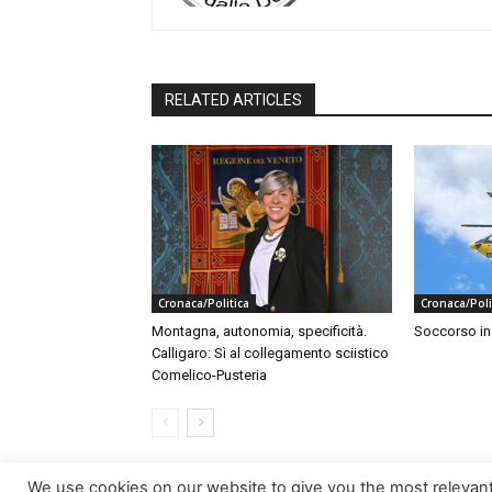
RELATED ARTICLES
Cronaca/Politica
Cronaca/Poli
Montagna, autonomia, specificità.
Soccorso i
Calligaro: Sì al collegamento sciistico
Comelico-Pusteria
We use cookies on our website to give you the most relevan