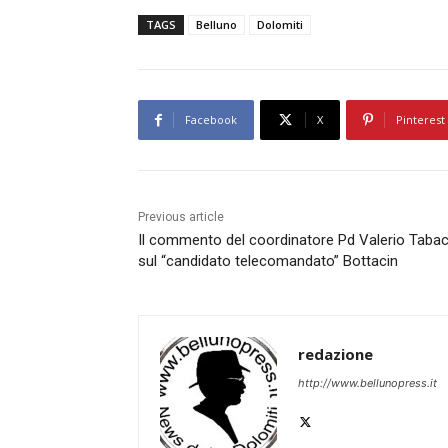
TAGS
Belluno
Dolomiti
Facebook
X
Pinterest
Previous article
Il commento del coordinatore Pd Valerio Tabac
sul “candidato telecomandato” Bottacin
redazione
http://www.bellunopress.it