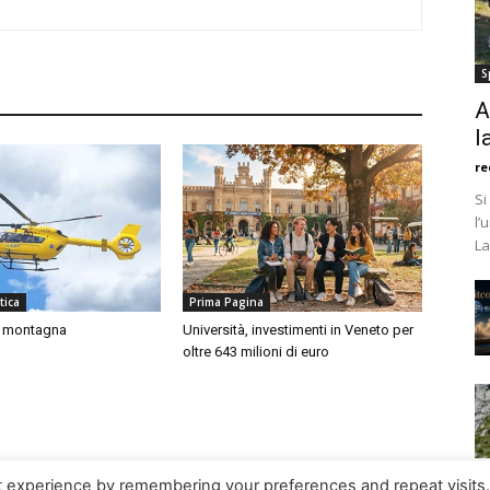
S
A
l
re
Si
l’
La
tica
Prima Pagina
n montagna
Università, investimenti in Veneto per
oltre 643 milioni di euro
t experience by remembering your preferences and repeat visits