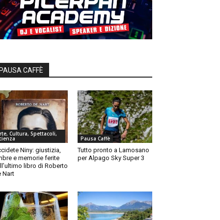
PAUSA CAFFÈ
rte, Cultura, Spettacoli,
cienza
Pausa Caffè
cidete Niny: giustizia,
Tutto pronto a Lamosano
bre e memorie ferite
per Alpago Sky Super 3
ll’ultimo libro di Roberto
 Nart