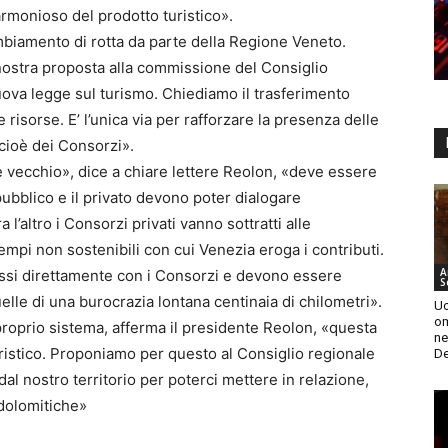
armonioso del prodotto turistico».
biamento di rotta da parte della Regione Veneto.
ostra proposta alla commissione del Consiglio
nuova legge sul turismo. Chiediamo il trasferimento
risorse. E’ l’unica via per rafforzare la presenza delle
 cioè dei Consorzi».
 è vecchio», dice a chiare lettere Reolon, «deve essere
pubblico e il privato devono poter dialogare
l’altro i Consorzi privati vanno sottratti alle
empi non sostenibili con cui Venezia eroga i contributi.
A
ussi direttamente con i Consorzi e devono essere
S
lle di una burocrazia lontana centinaia di chilometri».
Uc
om
 proprio sistema, afferma il presidente Reolon, «questa
ne
ristico. Proponiamo per questo al Consiglio regionale
De
dal nostro territorio per poterci mettere in relazione,
 dolomitiche»