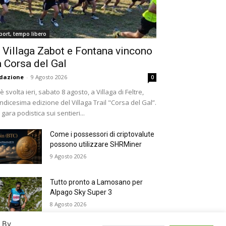
port, tempo libero
 Villaga Zabot e Fontana vincono
a Corsa del Gal
dazione
-
9 Agosto 2026
0
 è svolta ieri, sabato 8 agosto, a Villaga di Feltre,
undicesima edizione del Villaga Trail "Corsa del Gal”.
 gara podistica sui sentieri...
Come i possessori di criptovalute
possono utilizzare SHRMiner
9 Agosto 2026
Tutto pronto a Lamosano per
Alpago Sky Super 3
8 Agosto 2026
. By