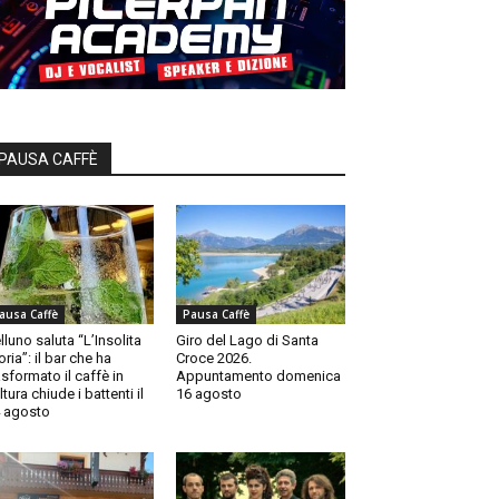
PAUSA CAFFÈ
ausa Caffè
Pausa Caffè
lluno saluta “L’Insolita
Giro del Lago di Santa
oria”: il bar che ha
Croce 2026.
asformato il caffè in
Appuntamento domenica
ltura chiude i battenti il
16 agosto
 agosto