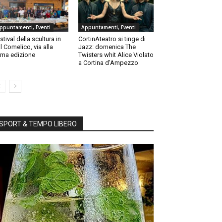
ppuntamenti, Eventi
Appuntamenti, Eventi
stival della scultura in
CortinAteatro si tinge di
l Comelico, via alla
Jazz: domenica The
ma edizione
Twisters whit Alice Violato
a Cortina d’Ampezzo
SPORT & TEMPO LIBERO