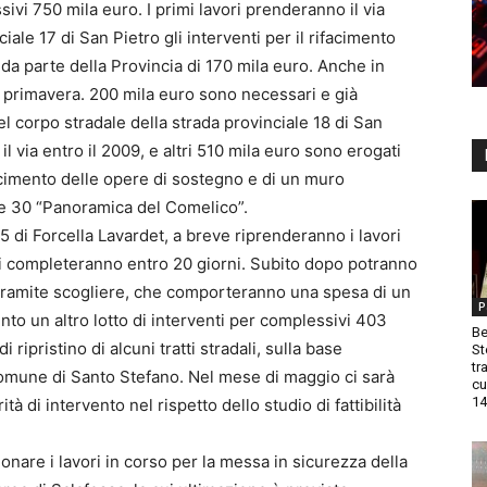
vi 750 mila euro. I primi lavori prenderanno il via
iale 17 di San Pietro gli interventi per il rifacimento
a parte della Provincia di 170 mila euro. Anche in
a primavera. 200 mila euro sono necessari e già
del corpo stradale della strada provinciale 18 di San
l via entro il 2009, e altri 510 mila euro sono erogati
ifacimento delle opere di sostegno e di un muro
ale 30 “Panoramica del Comelico”.
5 di Forcella Lavardet, a breve riprenderanno i lavori
si completeranno entro 20 giorni. Subito dopo potranno
a tramite scogliere, che comporteranno una spesa di un
P
nto un altro lotto di interventi per complessivi 403
Be
 ripristino di alcuni tratti stradali, sulla base
St
tr
comune di Santo Stefano. Nel mese di maggio ci sarà
cu
14
ità di intervento nel rispetto dello studio di fattibilità
ionare i lavori in corso per la messa in sicurezza della