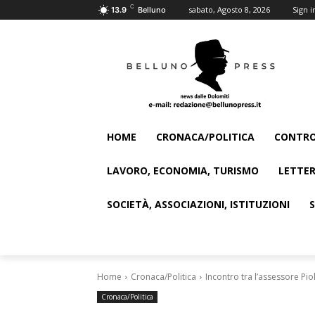
C
sabato, Agosto 8, 2026
Sign i
13.9
Belluno
HOME
CRONACA/POLITICA
CONTRO
LAVORO, ECONOMIA, TURISMO
LETTER
SOCIETÀ, ASSOCIAZIONI, ISTITUZIONI
Home
Cronaca/Politica
Incontro tra l’assessore Piol
Cronaca/Politica