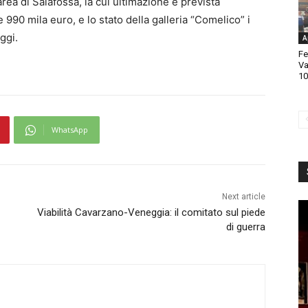
rea di Salafossa, la cui ultimazione è prevista
e 990 mila euro, e lo stato della galleria “Comelico” i
ggi.
A
Fe
Va
10
WhatsApp
Next article
Viabilità Cavarzano-Veneggia: il comitato sul piede
di guerra