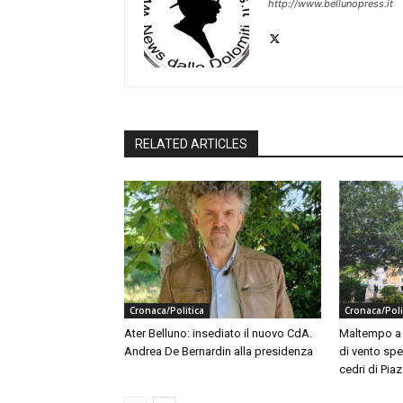
http://www.bellunopress.it
RELATED ARTICLES
Cronaca/Politica
Cronaca/Poli
Ater Belluno: insediato il nuovo CdA.
Maltempo a B
Andrea De Bernardin alla presidenza
di vento spe
cedri di Piaz