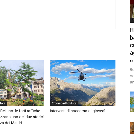
P
B
b
c
a
re
Be
ne
an
tica
Cronaca/Politica
elluno: le forti raffiche
Interventi di soccorso di giovedì
zzano uno dei due storici
za dei Martiri