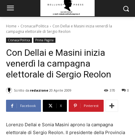
Home
Cronaca/Politica
Con Dellai e Masini inizia venerdì la
campagna elettorale di Sergio Reolon
Cronaca/Politica
Prima Pagina
Con Dellai e Masini inizia
venerdì la campagna
elettorale di Sergio Reolon
Scritto da
redazione
20 Aprile 2009
370
0
Facebook
X
Pinterest
Lorenzo Dellai e Sonia Masini aprono la campagna
elettorale di Sergio Reolon. Il presidente della Provincia