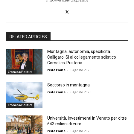
http://www.bellunopress.it
RELATED ARTICLES
Montagna, autonomia, specificità.
Calligaro: Sì al collegamento sciistico
Comelico-Pusteria
redazione
-
8 Agosto 2026
Cronaca/Politica
Soccorso in montagna
redazione
-
8 Agosto 2026
Cronaca/Politica
Università, investimenti in Veneto per oltre
643 milioni di euro
redazione
-
8 Agosto 2026