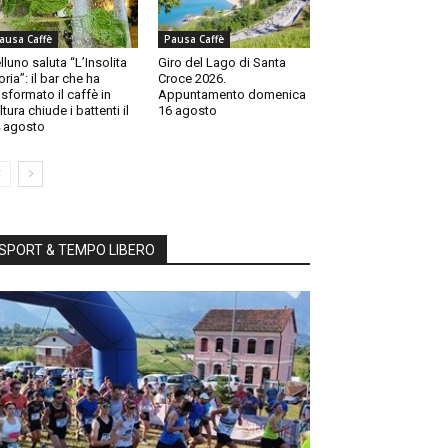
ausa Caffè
Pausa Caffè
lluno saluta “L’Insolita
Giro del Lago di Santa
oria”: il bar che ha
Croce 2026.
asformato il caffè in
Appuntamento domenica
ltura chiude i battenti il
16 agosto
 agosto
SPORT & TEMPO LIBERO