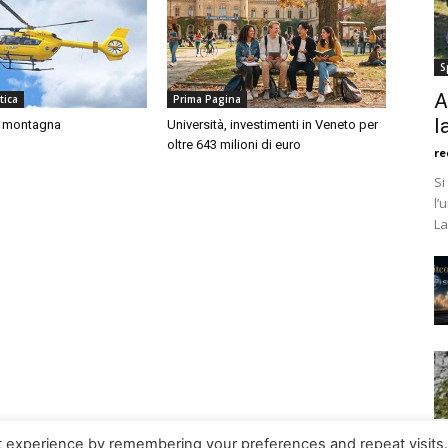
S
A
tica
Prima Pagina
l
n montagna
Università, investimenti in Veneto per
oltre 643 milioni di euro
re
Si
l’
La
t experience by remembering your preferences and repeat visits