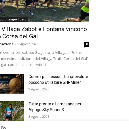
port, tempo libero
 Villaga Zabot e Fontana vincono
a Corsa del Gal
dazione
-
9 Agosto 2026
0
 è svolta ieri, sabato 8 agosto, a Villaga di Feltre,
undicesima edizione del Villaga Trail "Corsa del Gal”.
 gara podistica sui sentieri...
Come i possessori di criptovalute
possono utilizzare SHRMiner
9 Agosto 2026
Tutto pronto a Lamosano per
Alpago Sky Super 3
8 Agosto 2026
. By