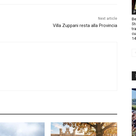
P
Next article
Be
St
Villa Zuppani resta alla Provincia
tr
cu
14