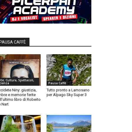
PAUSA CAFFÈ
rte, Cultura, Spettacoli,
cienza
Pausa Caffè
cidete Niny: giustizia,
Tutto pronto a Lamosano
bre e memorie ferite
per Alpago Sky Super 3
ll’ultimo libro di Roberto
 Nart