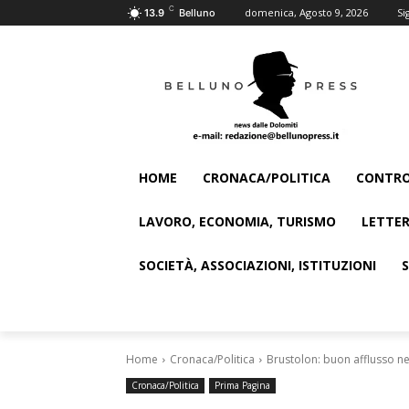
C
domenica, Agosto 9, 2026
Si
13.9
Belluno
HOME
CRONACA/POLITICA
CONTRO
LAVORO, ECONOMIA, TURISMO
LETTER
SOCIETÀ, ASSOCIAZIONI, ISTITUZIONI
Home
Cronaca/Politica
Brustolon: buon afflusso nel
Cronaca/Politica
Prima Pagina