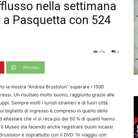
flusso nella settimana
o a Pasquetta con 524
476
0
WhatsApp
sto la mostra “Andrea Brustolon” superare i 1500
ngressi. Un risultato molto buono, raggiunto grazie alle
uppi. Sempre molti i turisti stranieri e di fuori città.
ui biglietto di ingresso è compreso in quello della
d attestare che vi si reca più del 50 % di quanti hanno
. Il Museo sta facendo anche registrare buoni incassi
 Brustolon e soprattutto con il DVD “In viaggio con