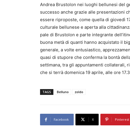
Andrea Brustolon nei luoghi bellunesi del g
successo anche grazie alle presentazioni ch
essere riproposte, come quella di giovedì 17 
culturale bellunese e aperta alla cittadinan
pale di Brustolon e parte integrante dell’iti
buona metà di quanti hanno acquistato il big
generale, a volte entusiastico, apprezzamen
quasi di stupore che conferma la bontà dell
settimana, tra gli appuntamenti collaterali,
che si terrà domenica 19 aprile, alle ore 17.
TAGS
Belluno
zoldo
Facebook
X
Pinterest