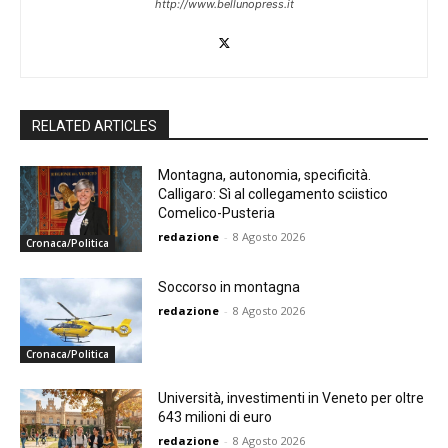
http://www.bellunopress.it
RELATED ARTICLES
Montagna, autonomia, specificità.
Calligaro: Sì al collegamento sciistico
Comelico-Pusteria
redazione
-
8 Agosto 2026
Cronaca/Politica
Soccorso in montagna
redazione
-
8 Agosto 2026
Cronaca/Politica
Università, investimenti in Veneto per oltre
643 milioni di euro
redazione
-
8 Agosto 2026