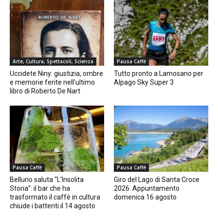
Arte, Cultura, Spettacoli, Scienza
Pausa Caffè
Uccidete Niny: giustizia, ombre
Tutto pronto a Lamosano per
e memorie ferite nell’ultimo
Alpago Sky Super 3
libro di Roberto De Nart
Pausa Caffè
Pausa Caffè
Belluno saluta “L’Insolita
Giro del Lago di Santa Croce
Storia”: il bar che ha
2026. Appuntamento
trasformato il caffè in cultura
domenica 16 agosto
chiude i battenti il 14 agosto