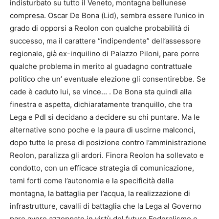
indisturbato su tutto il Veneto, montagna bellunese
compresa. Oscar De Bona (Lid), sembra essere l’unico in
grado di opporsi a Reolon con qualche probabilità di
successo, ma il carattere “indipendente” dell’assessore
regionale, già ex-inquilino di Palazzo Piloni, pare porre
qualche problema in merito al guadagno contrattuale
politico che un’ eventuale elezione gli consentirebbe. Se
cade è caduto lui, se vince… . De Bona sta quindi alla
finestra e aspetta, dichiaratamente tranquillo, che tra
Lega e Pdl si decidano a decidere su chi puntare. Ma le
alternative sono poche e la paura di uscirne malconci,
dopo tutte le prese di posizione contro l’amministrazione
Reolon, paralizza gli ardori. Finora Reolon ha sollevato e
condotto, con un efficace strategia di comunicazione,
temi forti come l’autonomia e la specificità della
montagna, la battaglia per l’acqua, la realizzazione di
infrastrutture, cavalli di battaglia che la Lega al Governo
pare avere azzoppato in virtù del futuro Federalismo e