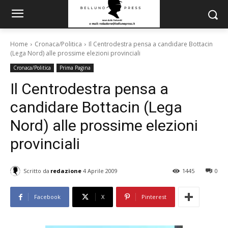
Home
Cronaca/Politica
Il Centrodestra pensa a candidare Bottacin
(Lega Nord) alle prossime elezioni provinciali
Cronaca/Politica
Prima Pagina
Il Centrodestra pensa a
candidare Bottacin (Lega
Nord) alle prossime elezioni
provinciali
Scritto da
redazione
4 Aprile 2009
1445
0
Facebook
X
Pinterest