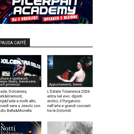
PAUSA CAFFÈ
ultura e spettacoli,
empo libero, benessere,
uori provincia
Appuntamenti, Eventi
ade, Dolcenera,
L’Estate Tizianesca 2026
rk&Kremont,
entra nel vivo: dipinti
nji&Fede e molti altri,
erotici, il Purgatorio
ovedì sera a Jesolo con
nell’arte e grandi concerti
dio Bella&Monella
tra le Dolomiti