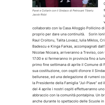
Pavei e Collarin con il Sindaco di Petrosani Tiberiu
Jacob Ridzi
collaborato con la Casa Alloggio Pollicino di 
proprio per dare una continuità. Sorin Ioni
Raul Croitoru, Talita Lovasz, Iulia Miklos, C
Badescu e Kinga Farkas, accompagnati dall’i
Nicolae Nicoara, arriveranno a Treviso, con 
17.00 e si fermeranno in provincia fino a lun
primo fine settimana di aprile il Comune di 
sua costituzione, con ospiti d’onore il Sinda
bellunese, ed una delegazione di rumeni co
la Presidente della Famiglia “Jul-Piave” ed i
del 4 aprile i nostri ospiti effettueranno uno
abbraccio con la comunità pontalpina. Un bre
anche durante lo spettacolo delle Scuole in R