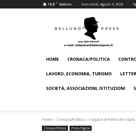
C
mercoledì, Agosto 5, 2026
Si
13.9
Belluno
HOME
CRONACA/POLITICA
CONTRO
LAVORO, ECONOMIA, TURISMO
LETTER
SOCIETÀ, ASSOCIAZIONI, ISTITUZIONI
Home
Cronaca/Politica
I ragazzi di Petrosani ospiti
Cronaca/Politica
Prima Pagina