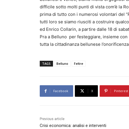
difficile sotto molti punti di vista com’è la
prima di tutto con i numerosi volontari del “P
tutti loro se siamo riusciti a costruire qual
ed Enrico Collarin, a partire dalle 18 di saba
Pra a Belluno per festeggiare, insieme con i v
tutta la cittadinanza bellunese l’onorificenz
TAGS
Belluno
Feltre
Facebook
X
Pinterest
Previous article
Crisi economica: analisi e interventi