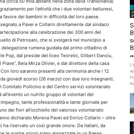
na (circa 50 mila abitanti nella zona della Transilvania)
raziamento per l’attività che i due volontari bellunesi,
C
p
 favore dei bambini in difficoltà del loro paese.
onsegnato a Pavei e Collarin direttamente dal sindaco
S
partecipazione alla celebrazione dei 300 anni del
B
s
ello di Petrosani, che si svolgerà nel municipio a
B
a delegazione rumena guidata dal primo cittadino di
e Pop, dal preside del liceo Teoretic, Gilbert Danciu,
re
 Piave”, Bela Mirza Olivier, e dal direttore della casa
L'
 Con loro saranno presenti alla cerimonia anche i 12
ap
Pi
ia da giovedì scorso (26 marzo) con due loro insegnanti,
No
l Comitato Pollicino e del Centro servizi volontariato
 all’evento un nutrito gruppo di volontari del
 impegno, tante professionalità e tante giornate per
no dei fiori all’occhiello del valoroso volontariato
nno dichiarato Morena Pavei ed Enrico Collarin – oltre
i ha riservato un così grande onore. Da italiani, da
che le nostre azioni siano apprezzate in un Paese