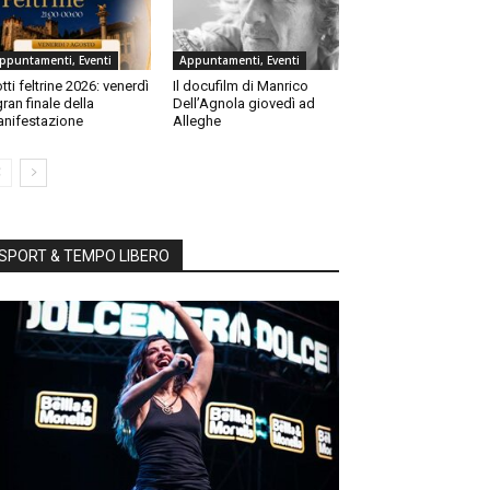
ppuntamenti, Eventi
Appuntamenti, Eventi
tti feltrine 2026: venerdì
Il docufilm di Manrico
 gran finale della
Dell’Agnola giovedì ad
nifestazione
Alleghe
SPORT & TEMPO LIBERO