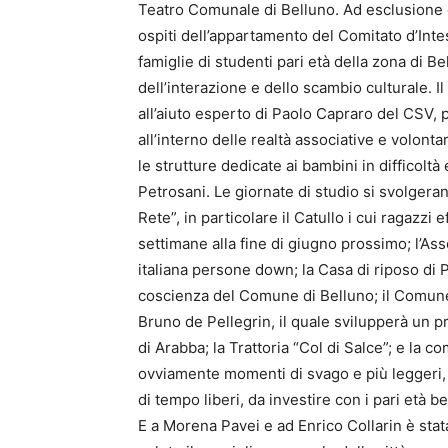
Teatro Comunale di Belluno. Ad esclusione d
ospiti dell’appartamento del Comitato d’Intesa
famiglie di studenti pari età della zona di B
dell’interazione e dello scambio culturale. Il
all’aiuto esperto di Paolo Capraro del CSV, 
all’interno delle realtà associative e volont
le strutture dedicate ai bambini in difficoltà
Petrosani. Le giornate di studio si svolgerann
Rete”, in particolare il Catullo i cui ragazz
settimane alla fine di giugno prossimo; l’Ass
italiana persone down; la Casa di riposo di Po
coscienza del Comune di Belluno; il Comune d
Bruno de Pellegrin, il quale svilupperà un pr
di Arabba; la Trattoria “Col di Salce”; e l
ovviamente momenti di svago e più leggeri, 
di tempo liberi, da investire con i pari età
E a Morena Pavei e ad Enrico Collarin è stat