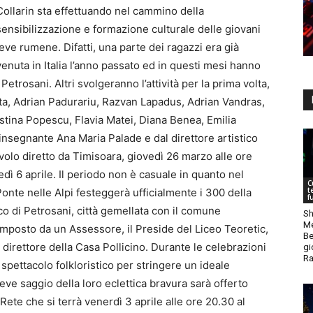
Collarin sta effettuando nel cammino della
sensibilizzazione e formazione culturale delle giovani
leve rumene. Difatti, una parte dei ragazzi era già
venuta in Italia l’anno passato ed in questi mesi hanno
Petrosani. Altri svolgeranno l’attività per la prima volta,
ta, Adrian Padurariu, Razvan Lapadus, Adrian Vandras,
ristina Popescu, Flavia Matei, Diana Benea, Emilia
nsegnante Ana Maria Palade e dal direttore artistico
volo diretto da Timisoara, giovedì 26 marzo alle ore
edì 6 aprile. Il periodo non è casuale in quanto nel
C
t
Ponte nelle Alpi festeggerà ufficialmente i 300 della
f
co di Petrosani, città gemellata con il comune
Sh
Me
mposto da un Assessore, il Preside del Liceo Teoretic,
Be
l direttore della Casa Pollicino. Durante le celebrazioni
gi
Ra
 spettacolo folkloristico per stringere un ideale
ve saggio della loro eclettica bravura sarà offerto
ete che si terrà venerdì 3 aprile alle ore 20.30 al