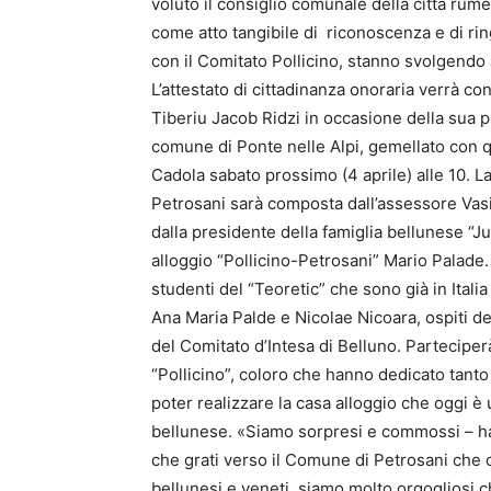
voluto il consiglio comunale della città rume
come atto tangibile di riconoscenza e di ring
con il Comitato Pollicino, stanno svolgendo a
L’attestato di cittadinanza onoraria verrà c
Tiberiu Jacob Ridzi in occasione della sua 
comune di Ponte nelle Alpi, gemellato con qu
Cadola sabato prossimo (4 aprile) alle 10. L
Petrosani sarà composta dall’assessore Vasil
dalla presidente della famiglia bellunese “Jul
alloggio “Pollicino-Petrosani” Mario Palade.
studenti del “Teoretic” che sono già in Ital
Ana Maria Palde e Nicolae Nicoara, ospiti de
del Comitato d’Intesa di Belluno. Parteciperà
“Pollicino”, coloro che hanno dedicato tanto
poter realizzare la casa alloggio che oggi è u
bellunese. «Siamo sorpresi e commossi – ha
che grati verso il Comune di Petrosani che c
bellunesi e veneti, siamo molto orgogliosi 