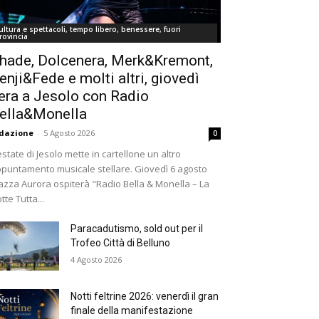
ultura e spettacoli, tempo libero, benessere, fuori
rovincia
hade, Dolcenera, Merk&Kremont,
enji&Fede e molti altri, giovedì
era a Jesolo con Radio
ella&Monella
dazione
-
5 Agosto 2026
0
estate di Jesolo mette in cartellone un altro
puntamento musicale stellare. Giovedì 6 agosto
azza Aurora ospiterà "Radio Bella & Monella – La
tte Tutta...
Paracadutismo, sold out per il
Trofeo Città di Belluno
4 Agosto 2026
Notti feltrine 2026: venerdì il gran
finale della manifestazione