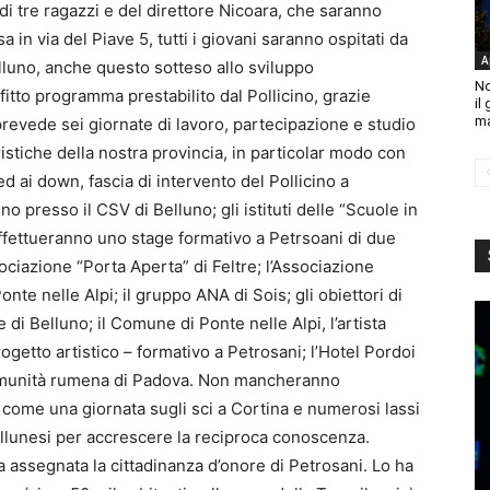
i tre ragazzi e del direttore Nicoara, che saranno
 in via del Piave 5, tutti i giovani saranno ospitati da
A
elluno, anche questo sotteso allo sviluppo
No
 fitto programma prestabilito dal Pollicino, grazie
il
ma
prevede sei giornate di lavoro, partecipazione e studio
aristiche della nostra provincia, in particolar modo con
 ed ai down, fascia di intervento del Pollicino a
o presso il CSV di Belluno; gli istituti delle “Scuole in
i effettueranno uno stage formativo a Petrsoani di due
ociazione “Porta Aperta” di Feltre; l’Associazione
nte nelle Alpi; il gruppo ANA di Sois; gli obiettori di
i Belluno; il Comune di Ponte nelle Alpi, l’artista
ogetto artistico – formativo a Petrosani; l’Hotel Pordoi
a comunità rumena di Padova. Non mancheranno
come una giornata sugli sci a Cortina e numerosi lassi
 bellunesi per accrescere la reciproca conoscenza.
a assegnata la cittadinanza d’onore di Petrosani. Lo ha